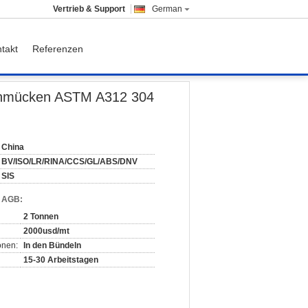
Vertrieb & Support
German
takt
Referenzen
316L
schmücken ASTM A312 304
China
BV/ISO/LR/RINA/CCS/GL/ABS/DNV
SIS
d AGB:
2 Tonnen
2000usd/mt
onen:
In den Bündeln
15-30 Arbeitstagen