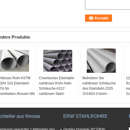
ndere Produkte
htloses Rohr ASTM
Chemischer Edelstahl-
Betreiben Sie
12
304 316 Edelstahl-
nahtloses Rohr Astm
nahtlosen Schläuche
Ro
7H für
Schläuche A312
des Edelstahl-2205
na
emikalien-/Kessel-/Wasser-
nahtlosen Stahl-
S31803 0.6mm -
Sc
stem
TP316/316L
kaltbezogener/gerollter
Pr
oduktname:
Produktname:
60mm
Ed
elstahl-Rohre
Edelstahl-Rohre
Produkt-:
nahtlose
wendung:
Anwendung:
Edelstahlrohre
chteller aus Nirosta
ERW STAHLROHRE
emikalie, Kessel,
Chemikalie, Kessel,
ssersystemgebrauch
Wassersystemgebrauch
ter/warm gewalzter 1 Millimeter des
Großes Diamete 30" ERW-