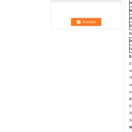
H
M
A
S
G
P
N
B
D
s
T
v
z
A
D
S
S
W