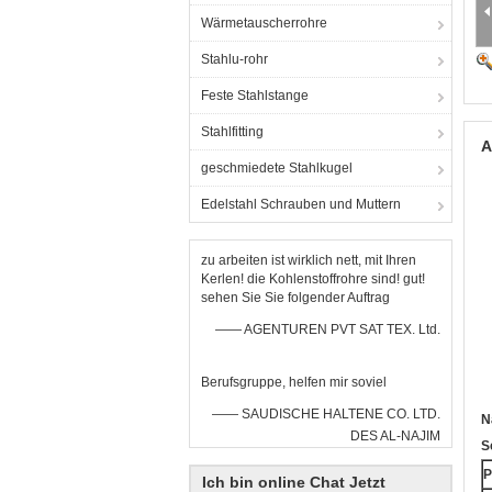
Wärmetauscherrohre
Stahlu-rohr
Feste Stahlstange
Stahlfitting
A
geschmiedete Stahlkugel
Edelstahl Schrauben und Muttern
zu arbeiten ist wirklich nett, mit Ihren
Kerlen! die Kohlenstoffrohre sind! gut!
sehen Sie Sie folgender Auftrag
—— AGENTUREN PVT SAT TEX. Ltd.
Berufsgruppe, helfen mir soviel
—— SAUDISCHE HALTENE CO. LTD.
N
DES AL-NAJIM
S
P
Ich bin online Chat Jetzt