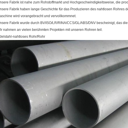
nsere Fabrik ist nahe zum Rohstoffmarkt und Hochgeschwindigkeitsweise, die prod
nsere Fabrik haben lange Geschichte für das Produzieren des nahtlosen Rohres d
aschine wird vorangebracht und vervollkommnet.
nsere Fabrik wurde durch BV/ISO/LR/RINA/CCS/GL/ABS/DNV bescheinigt, das die 
ir nahmen an vielen berühmten Projekten mit unseren Rohren teil.
delstahl-nahtloses Rohr/Rohr