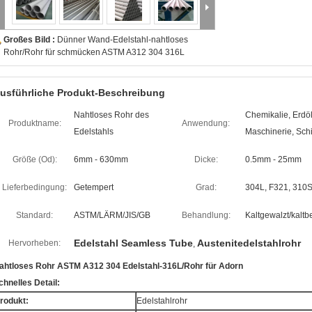
Großes Bild :
Dünner Wand-Edelstahl-nahtloses
Rohr/Rohr für schmücken ASTM A312 304 316L
usführliche Produkt-Beschreibung
Nahtloses Rohr des
Chemikalie, Erdöl
Produktname:
Anwendung:
Edelstahls
Maschinerie, Sch
Größe (Od):
6mm - 630mm
Dicke:
0.5mm - 25mm
Lieferbedingung:
Getempert
Grad:
304L, F321, 310S
Standard:
ASTM/LÄRM/JIS/GB
Behandlung:
Kaltgewalzt/kalt
Edelstahl Seamless Tube
Austenitedelstahlrohr
Hervorheben:
,
ahtloses Rohr ASTM A312 304 Edelstahl-316L/Rohr für Adorn
chnelles Detail:
rodukt:
Edelstahlrohr