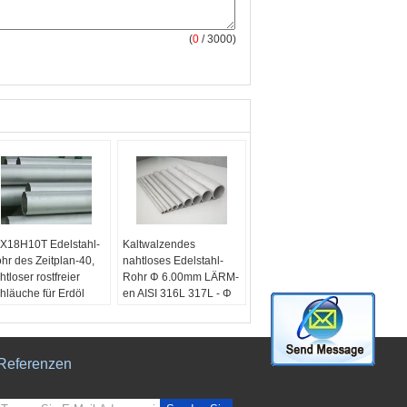
(
0
/ 3000)
X18H10T Edelstahl-
Kaltwalzendes
hr des Zeitplan-40,
nahtloses Edelstahl-
htloser rostfreier
Rohr Φ 6.00mm LÄRM-
hläuche für Erdöl
en AISI 316L 317L - Φ
odukt-:
nahtlose
610 Millimeter
elstahlrohre
Produkt-:
316
Edelstahl-Rohre
Referenzen