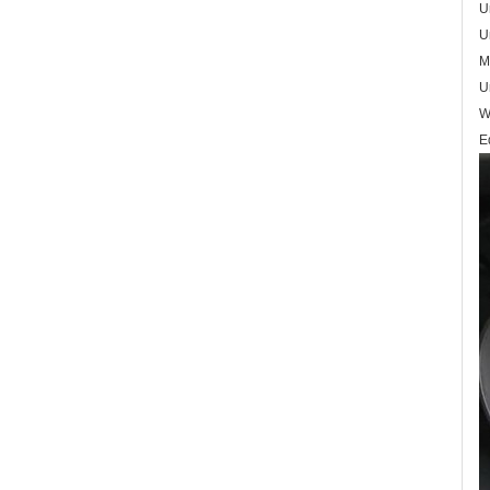
U
U
M
U
W
E