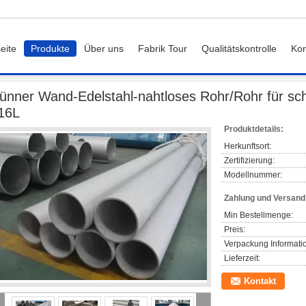
eite
Produkte
Über uns
Fabrik Tour
Qualitätskontrolle
Kon
Dünner Wand-Edelstahl-nahtloses Rohr/Rohr für schmücken ASTM A312 304 
ünner Wand-Edelstahl-nahtloses Rohr/Rohr für 
16L
Produktdetails:
Herkunftsort:
Zertifizierung:
Modellnummer:
Zahlung und Versan
Min Bestellmenge:
Preis:
Verpackung Informati
Lieferzeit:
Kontakt