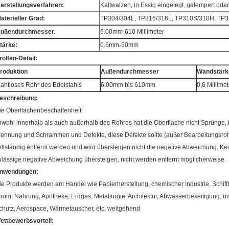
erstellungsverfahren:
Kaltwalzen, in Essig eingelegt, getempert oder
aterieller Grad:
TP304/304L, TP316/316L, TP310S/310H, TP3
ußendurchmesser.
6.00mm-610 Millimeter
tärke:
0.6mm-50mm
rößen-Detail:
roduktion
Außendurchmesser
Wandstärk
ahtloses Rohr des Edelstahls
6.00mm bis 610mm
0,6 Millime
eschreibung:
ie Oberflächenbeschaffenheit:
owohl innerhalb als auch außerhalb des Rohres hat die Oberfläche nicht Sprünge, 
rennung und Schrammen und Defekte, diese Defekte sollte (außer Bearbeitungsr
ollständig entfernt werden und wird übersteigen nicht die negative Abweichung. Ke
ulässige negative Abweichung übersteigen, nicht werden entfernt möglicherweise.
nwendungen:
ie Produkte werden am Handel wie Papierherstellung, chemischer Industrie, Schif
trom, Nahrung, Apotheke, Erdgas, Metallurgie, Architektur, Abwasserbeseitigung, 
chutz, Aerospace, Wärmetauscher, etc. weitgehend
ettbewerbsvorteil: