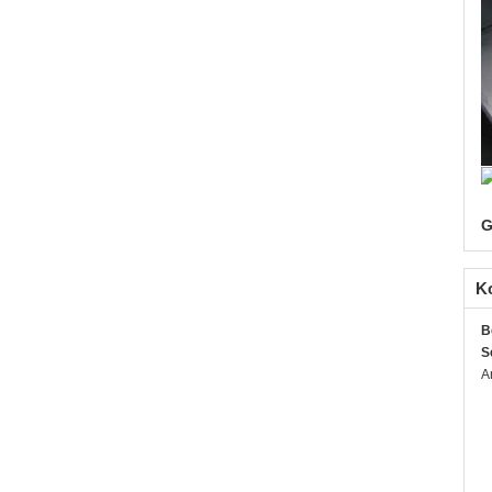
G
K
B
S
A