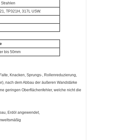
 Strahlen
21, TP321H, 317L USW.
e
ter bis 50mm
Falte, Knacken, Sprungs-, Rollenreduzierung,
ohr), nach dem Abbau der äußeren Wandstärke
ine geringen Oberflächenfehler, welche nicht die
fbau, Erdöl angewendet,
umweltsmäßig