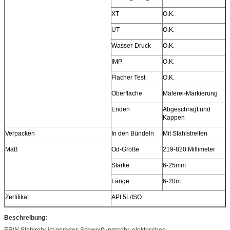
XT
O.K.
UT
O.K.
Wasser-Druck
O.K.
IMP
O.K.
Flacher Test
O.K.
Oberfläche
Malerei-Markierung
Enden
Abgeschrägt und
Kappen
Verpacken
In den Bündeln
Mit Stahlstreifen
Maß
Od-Größe
219-820 Millimeter
Stärke
6-25mm
Länge
6-20m
Zertifikat
API 5L/ISO
Beschreibung:
ERW-Stahlrohr ist gerades Schweißungsrohr, elektrisches