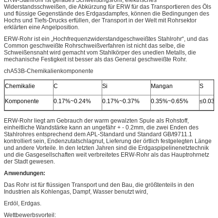
Widerstandsschweißen, die Abkürzung für ERW für das Transportieren des Öls
und flüssige Gegenstände des Erdgasdampfes, können die Bedingungen des
Hochs und Tiefs-Drucks erfüllen, der Transport in der Welt mit Rohrsektor
erklärten eine Angelposition.
ERW-Rohr ist ein „Hochfrequenzwiderstandgeschweißtes Stahlrohr“, und das
Common geschweißte Rohrschweißverfahren ist nicht das selbe, die
Schweißensnaht wird gemacht vom Stahlkörper des unedlen Metalls, die
mechanische Festigkeit ist besser als das General geschweißte Rohr.
chA53B-Chemikalienkomponente
Chemikalie
C
Si
Mangan
S
Komponente
0.17%~0.24%
0.17%~0.37%
0.35%~0.65%
≤0.03
ERW-Rohr liegt am Gebrauch der warm gewalzten Spule als Rohstoff,
einheitliche Wandstärke kann an ungefähr + - 0.2mm, die zwei Enden des
Stahlrohres entsprechend dem APL-Standard und Standard GB/t9711.1
kontrolliert sein, Endenzutatschlagnut, Lieferung der örtlich festgelegten Länge
und andere Vorteile. In den letzten Jahren sind die Erdgaspipelinenetztechnik
und die Gasgesellschaften weit verbreitetes ERW-Rohr als das Hauptrohrnetz
der Stadt gewesen.
Anwendungen:
Das Rohr ist für flüssigen Transport und den Bau, die größtenteils in den
Industrien als Kohlengas, Dampf, Wasser benutzt wird,
Erdöl, Erdgas.
Wettbewerbsvorteil: