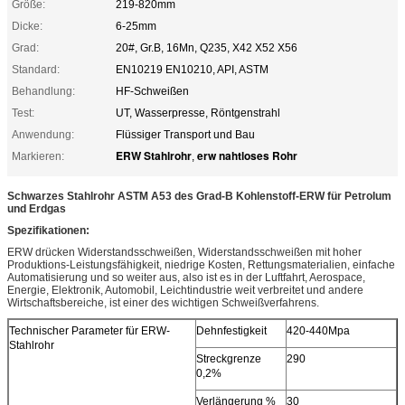
Größe:
219-820mm
Dicke:
6-25mm
Grad:
20#, Gr.B, 16Mn, Q235, X42 X52 X56
Standard:
EN10219 EN10210, API, ASTM
Behandlung:
HF-Schweißen
Test:
UT, Wasserpresse, Röntgenstrahl
Anwendung:
Flüssiger Transport und Bau
ERW Stahlrohr
erw nahtloses Rohr
Markieren:
,
Schwarzes Stahlrohr ASTM A53 des Grad-B Kohlenstoff-ERW für Petrolum
und Erdgas
Spezifikationen:
ERW drücken Widerstandsschweißen, Widerstandsschweißen mit hoher
Produktions-Leistungsfähigkeit, niedrige Kosten, Rettungsmaterialien, einfache
Automatisierung und so weiter aus, also ist es in der Luftfahrt, Aerospace,
Energie, Elektronik, Automobil, Leichtindustrie weit verbreitet und andere
Wirtschaftsbereiche, ist einer des wichtigen Schweißverfahrens.
Technischer Parameter für ERW-
Dehnfestigkeit
420-440Mpa
Stahlrohr
Streckgrenze
290
0,2%
Verlängerung %
30