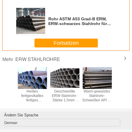
Rohr ASTM A53 Grad-B ERW,
ERW-schwarzes Stahlrohr für
Petrolum/Erdgas
Fortsetzen
ERW STAHLROHRE
Mehr
ßendes
Heißes
Geschweißte
Warm gewalztes
Geschwe
W-
fertiges/kaltes
ERW-Stahlrohr-
Stahlrohr-
GB/T971
hfrequenzrohr
fertiges
Stärke 1.5mm -
Schweißen API 5L
199
rB A106B
geschweißtes
40mm für
ASTM A53b ERW
Kohlenstof
ür Öl-
Kohlenstoffstahl-
Transport-
für
Rohr X 42
ngs-Rohr
Rohr Q245B
Öl/Treibstoff/Wasser
industrielles/Aerospace
56 E
Ändern Sie Sprache
Q345B 16Mn für
Stahlroh
Flüssigkeit
German