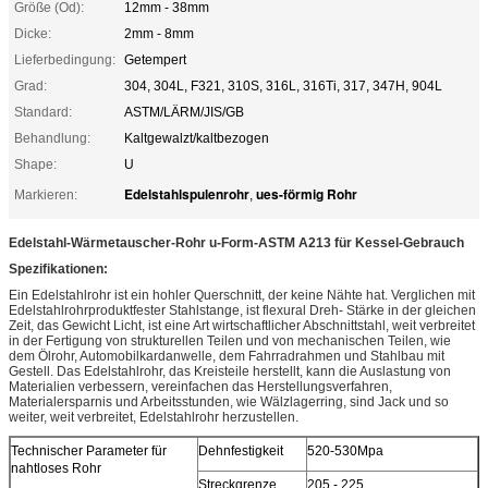
Größe (Od):
12mm - 38mm
Dicke:
2mm - 8mm
Lieferbedingung:
Getempert
Grad:
304, 304L, F321, 310S, 316L, 316Ti, 317, 347H, 904L
Standard:
ASTM/LÄRM/JIS/GB
Behandlung:
Kaltgewalzt/kaltbezogen
Shape:
U
Edelstahlspulenrohr
ues-förmig Rohr
Markieren:
,
Edelstahl-Wärmetauscher-Rohr u-Form-ASTM A213 für Kessel-Gebrauch
Spezifikationen:
Ein Edelstahlrohr ist ein hohler Querschnitt, der keine Nähte hat. Verglichen mit
Edelstahlrohrproduktfester Stahlstange, ist flexural Dreh- Stärke in der gleichen
Zeit, das Gewicht Licht, ist eine Art wirtschaftlicher Abschnittstahl, weit verbreitet
in der Fertigung von strukturellen Teilen und von mechanischen Teilen, wie
dem Ölrohr, Automobilkardanwelle, dem Fahrradrahmen und Stahlbau mit
Gestell. Das Edelstahlrohr, das Kreisteile herstellt, kann die Auslastung von
Materialien verbessern, vereinfachen das Herstellungsverfahren,
Materialersparnis und Arbeitsstunden, wie Wälzlagerring, sind Jack und so
weiter, weit verbreitet, Edelstahlrohr herzustellen.
Technischer Parameter für
Dehnfestigkeit
520-530Mpa
nahtloses Rohr
Streckgrenze
205 - 225