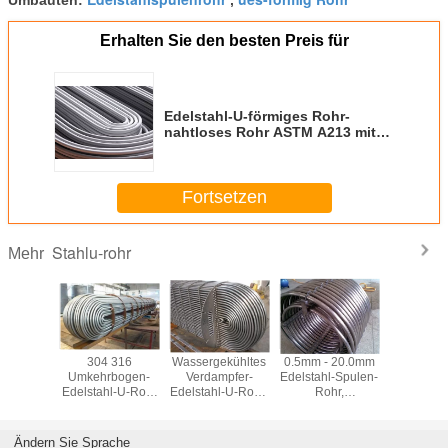
Erhalten Sie den besten Preis für
Edelstahl-U-förmiges Rohr-
nahtloses Rohr ASTM A213 mit
2mm - 8mm Stärke
Fortsetzen
Stahlu-rohr
Mehr
endes/kaltbezogenes
304 316
Wassergekühltes
0.5mm - 20.0mm
304 Edels
bogen-
Umkehrbogen-
Verdampfer-
Edelstahl-Spulen-
Roh
ahtloser
Edelstahl-U-Rohr
Edelstahl-U-Rohr-
Rohr,
ununterbr
er Rohr-
für Standard des
Wärmeaustausch-
Wärmetauscher-
verbieg
TP304
Wärmeaustausch-
Rohr für
Rohre ordnen 304
Spulen-Ro
ASTM A213
Abkühlung
304L F321 310S
für Küh
Ändern Sie Sprache