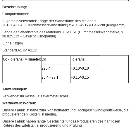
Beschreibung:
Computerformel:
Allgemein verwendet: Länge der Wandstärke des Materials
201/304/304L/(DurchmesserWandstärke) x x0.02491x = Gewicht (Kilogramm)
Länge der Wandstärke des Materials 316/316L (DurchmesserWandstärke) x
x0.02513x = Gewicht (Kilogramm)
Einheit: kg/m
Standard ASTM A213:
Od-Toleranz (Millimeter)
Od
Toleranz
≤25.4
+0.10/-0.10
25.4 - 38,1
+0.15/-0.15
Anwendungen:
Verwendet im Kessel, als Wärmetauscher.
Wettbewerbsvorteil:
Unsere Fabrik ist nahe zum Rohstoffmarkt und Hochgeschwindigkeitsweise, die
produzierenden Kosten ist niedrig.
Unsere Fabrik haben lange Geschichte für das Produzieren des nahtlosen
Rohres des Edelstahls, produzierend und Prüfung