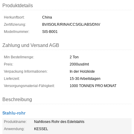
Produktdetails
Herkunftsort:
China
Zertifizierung:
BV/ISO/LR/RINA/CCS/GL/ABS/DNV
Modellnummer:
SIS-B001
Zahlung und Versand AGB
Min Bestellmenge:
2 Ton
Preis:
2000usd/mt
Verpackung Informationen:
In der Holzkiste
Lieferzeit:
15-30 Arbeitstagen
Versorgungsmaterial-Fähigkeit:
1000 TONNEN PRO MONAT
Beschreibung
Stahlu-rohr
Produktname:
Nahtloses Rohr des Edelstahls
Anwendung:
KESSEL