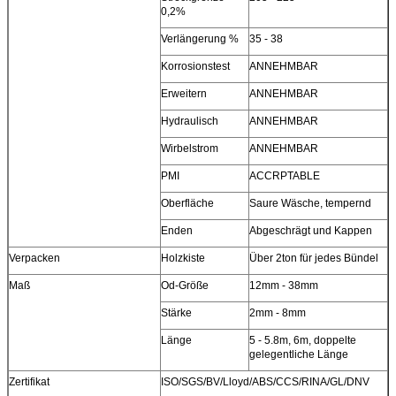
0,2%
Verlängerung %
35 - 38
Korrosionstest
ANNEHMBAR
Erweitern
ANNEHMBAR
Hydraulisch
ANNEHMBAR
Wirbelstrom
ANNEHMBAR
PMI
ACCRPTABLE
Oberfläche
Saure Wäsche, tempernd
Enden
Abgeschrägt und Kappen
Verpacken
Holzkiste
Über 2ton für jedes Bündel
Maß
Od-Größe
12mm - 38mm
Stärke
2mm - 8mm
Länge
5 - 5.8m, 6m, doppelte
gelegentliche Länge
Zertifikat
ISO/SGS/BV/Lloyd/ABS/CCS/RINA/GL/DNV