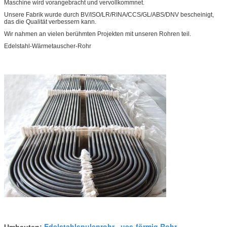
Maschine wird vorangebracht und vervollkommnet.
Unsere Fabrik wurde durch BV/ISO/LR/RINA/CCS/GL/ABS/DNV bescheinigt,
das die Qualität verbessern kann.
Wir nahmen an vielen berühmten Projekten mit unseren Rohren teil.
Edelstahl-Wärmetauscher-Rohr
Edelstahlspulenrohr
ues-förmig Rohr
Umbauten:
,