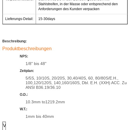
Stahlstreifen, in der Masse oder entsprechend den
Anforderungen des Kunden verpacken
Lieferungs-Detail:
15-30days
Beschreibung:
Produktbeschreibungen
NPS:
1/8" bis 48"
Zeitplan:
5/5S, 10/10S, 20/20S, 30,40/40S, 60, 80/80S/E.H.,
100,120/120S, 140,160/160S, Dbl. E.H. (XXH) ACC. Zu
ANSI B36.19/36.10
O.D.:
10.3mm to1219.2mm
W.T.:
1mm bis 40mm
Verpacken
Loses Paket
oder
in