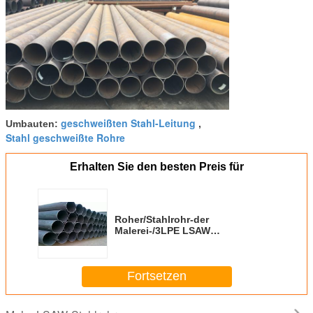
Hauptmarkt
Asien, Mittlerer
Osten, Europa,
Amerika, Afrika,
Australien, etc.
geschweißten Stahl-Leitung
Umbauten:
,
Stahl geschweißte Rohre
Erhalten Sie den besten Preis für
Roher/Stahlrohr-der
Malerei-/3LPE LSAW
Kohlenstoffstahl schweißte
Rohre 325mm - 2000mm
Fortsetzen