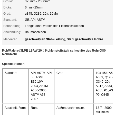
Größe:
325mm - 2000mm
Dicke:
6mm - 25mm
Grad:
q345, Q235, 20#, 16Mn
Standard:
GB, API, ASTM
Behandlung:
Longitudinal versenktes Elektroschweißen
Anwendung:
Baumaschinen
geschweißten Stahl-Leitung
Stahl geschweißte Rohre
Markieren:
,
Roh/Malerei/3LPE LSAW 20 # Kohlenstoffstahl schweißte des Rohr-X80
Rohr/Rohr
Spezifikationen:
Standard:
API, ASTM, API
Grad:
10#-45#, A53
5L, ASME
A369, Q195-
B36.10M-
Q345, 20#,
2004, ASTM
A312, A333,
A106-2006,
A335 P1, A33
ASTM A53-
P9, Q345
2007
Abschnitt-Form:
Rund
Außendurchmesser:
13,7 - 2000
Millimeter