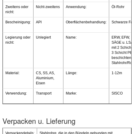
Zweitens oder
Nicht-zweitens
Anwendung:
Öl-Rohr
nicht:
Bescheinigung:
API
Oberflächenbehandlung:
Schwarze Fa
Legierung oder
Unlegiert
Name:
ERW, EFW,
nicht:
SÄGE u. LS
mit 2 Schicht 
3 Schicht PE
beschichten
Stahlrohr/Roh
Material:
CS, SS, AS,
Länge:
1-12m
Aluminium,
Eisen
Verwendung:
Transport
Marke:
SISCO
Verpacken u. Lieferung
Verpackendetails:
Stahlrohre, die in den Bündeln gebunden mit