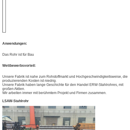
gelegentliche Länge
und doppelte
gelegentliche
Länge.
SRL: 5.8M DRL:
11.8M oder als
Kunden forderte
Länge
Anwendungen:
Lieferfrist
10-40 Tage
Zahlungsbedingung
TT, LC am Anblick,
Das Rohr ist für Bau
etc.
Wettbewerbsvorteil:
Verwendung
Strukturrohr
/Application
Flüssiges Rohr
Unsere Fabrik ist nahe zum Rohstoffmarkt und Hochgeschwindigkeitsweise, die
Kraftwerk
produzierenden Kosten ist niedrig.
Hochs und Tiefs-
Unsere Fabrik haben lange Geschichte für den Handel ERW-Stahlrohres, mit
Druck
Rauchrohr
großen Aktien.
Wir arbeiten immer mit berühmtem Projekt und Firmen zusammen.
Rohre des
nahtlosen Stahls für
LSAW-Stahlrohr
das Erdölknacken
Leitungsrohr
Baugerüstrohr
pharmazeutisch und
usw.
Schiffsbau