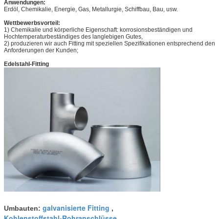
Anwendungen:
Minimaler Auftrag
5-teilig
Erdöl, Chemikalie, Energie, Gas, Metallurgie, Schiffbau, Bau, usw.
Lieferfrist
7 nach Eingang der Vorauszahlung
Wettbewerbsvorteil:
1) Chemikalie und körperliche Eigenschaft: korrosionsbeständigen und
Zertifikat
CEand ISO9001: 2008
Hochtemperaturbeständiges des langlebigen Gutes,
2) produzieren wir auch Fitting mit speziellen Spezifikationen entsprechend den
Produktivität
1500 Tonne pro Jahr
Anforderungen der Kunden;
Edelstahl-Fitting
Schlüsselwörter:
Geschweißte Fitting Edelstahls ASTM B16.9 Kolben
galvanisierte Fitting
Umbauten:
,
Kohlenstoffstahl-Rohranschlüsse