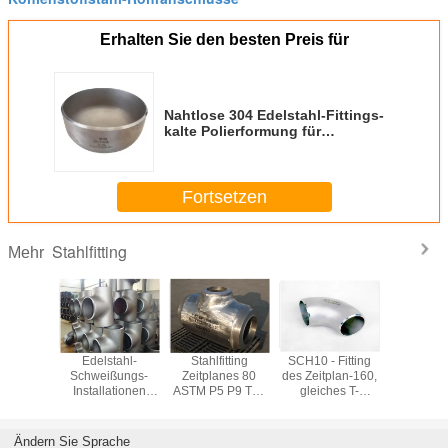
Erhalten Sie den besten Preis für
Nahtlose 304 Edelstahl-Fittings-
kalte Polierformung für
industrielles
Fortsetzen
Stahlfitting
Mehr
se 304
Edelstahl-
Stahlfitting
SCH10 - Fitting
Geschmi
-Fittings-
Schweißungs-
Zeitplanes 80
des Zeitplan-160,
316 Edel
lte
Installationen
ASTM P5 P9 T11
gleiches T-
Fitting
rmung für
SS316L SS310,
warm gewalztes
Stück/verringerte
A182 
rielles
904L Sch10 -
1.24mm -
T-Stück rostfreie
Querstat
industrielle Fitting
52.37mm
Fitting
Flansch Sc
Ändern Sie Sprache