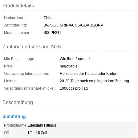
Produktdetails
Herkunftsort:
China
Zertifizierung:
BV/ISO/LR/RINA/CCS/GL/ABS/DNV
Modellnummer:
SIS-PF212
Zahlung und Versand AGB
Min Bestellmenge:
Wie Ihr erforderlich
Preis:
negotiable
Verpackung Informationen:
Holzetuis oder Palette oder Karton
Lieferzeit:
20-30 Tage nach empfingen Ihre Zahlung
Versorgungsmaterial-Fähigkeit:
1000pcs pro Tag
Beschreibung
Stahlfitting
Produktname:
Edelstahl Fittings
OD:
1/2 - 48 Zoll