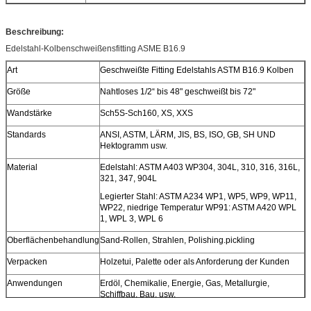
Beschreibung:
Edelstahl-Kolbenschweißensfitting ASME B16.9
Art
Geschweißte Fitting Edelstahls ASTM B16.9 Kolben
Größe
Nahtloses 1/2“ bis 48" geschweißt bis 72"
Wandstärke
Sch5S-Sch160, XS, XXS
Standards
ANSI, ASTM, LÄRM, JIS, BS, ISO, GB, SH UND
Hektogramm usw.
Material
Edelstahl: ASTM A403 WP304, 304L, 310, 316, 316L,
321, 347, 904L
Legierter Stahl: ASTM A234 WP1, WP5, WP9, WP11,
WP22, niedrige Temperatur WP91: ASTM A420 WPL
1, WPL 3, WPL 6
Oberflächenbehandlung
Sand-Rollen, Strahlen, Polishing.pickling
Verpacken
Holzetui, Palette oder als Anforderung der Kunden
Anwendungen
Erdöl, Chemikalie, Energie, Gas, Metallurgie,
Schiffbau, Bau, usw.