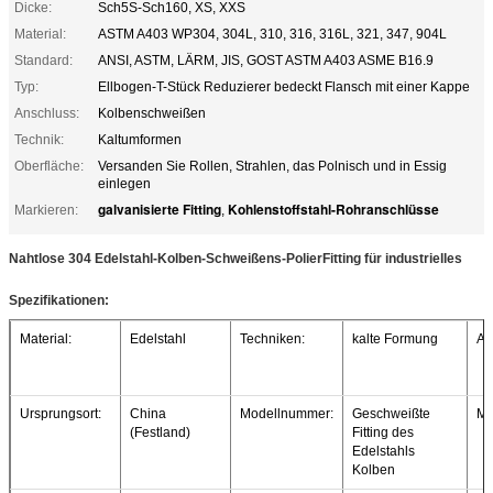
Dicke:
Sch5S-Sch160, XS, XXS
Material:
ASTM A403 WP304, 304L, 310, 316, 316L, 321, 347, 904L
Standard:
ANSI, ASTM, LÄRM, JIS, GOST ASTM A403 ASME B16.9
Typ:
Ellbogen-T-Stück Reduzierer bedeckt Flansch mit einer Kappe
Anschluss:
Kolbenschweißen
Technik:
Kaltumformen
Oberfläche:
Versanden Sie Rollen, Strahlen, das Polnisch und in Essig
einlegen
galvanisierte Fitting
Kohlenstoffstahl-Rohranschlüsse
Markieren:
,
Nahtlose 304 Edelstahl-Kolben-Schweißens-PolierFitting für industrielles
Spezifikationen:
Material:
Edelstahl
Techniken:
kalte Formung
Art
Ursprungsort:
China
Modellnummer:
Geschweißte
Ma
(Festland)
Fitting des
Edelstahls
Kolben