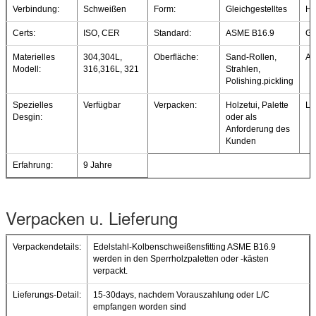
Verbindung:
Schweißen
Form:
Gleichgestelltes
Ha
Certs:
ISO, CER
Standard:
ASME B16.9
Gr
Materielles
304,304L,
Oberfläche:
Sand-Rollen,
An
Modell:
316,316L, 321
Strahlen,
Polishing.pickling
Spezielles
Verfügbar
Verpacken:
Holzetui, Palette
Lie
Desgin:
oder als
Anforderung des
Kunden
Erfahrung:
9 Jahre
Verpacken u. Lieferung
Verpackendetails:
Edelstahl-Kolbenschweißensfitting ASME B16.9
werden in den Sperrholzpaletten oder -kästen
verpackt.
Lieferungs-Detail:
15-30days, nachdem Vorauszahlung oder L/C
empfangen worden sind