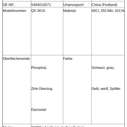
OE NR.:
5484010071
Ursprungsort:
China (Festland)
Modellnummer:
QX-3610
Material:
40Cr, 35CrMo, 42CrM
Oberflächenende:
Farbe:
Phosphat,
Schwarz, grau,
Zink-Überzug,
Gelb, weiß, Splitter
Dacromet