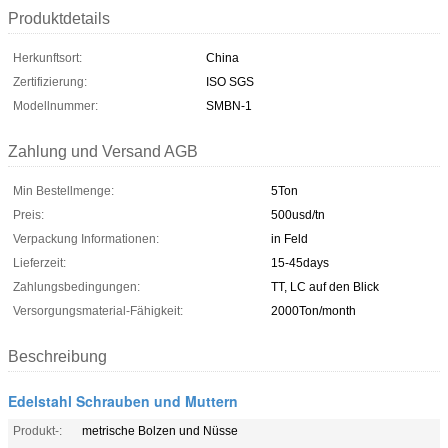
Produktdetails
Herkunftsort:
China
Zertifizierung:
ISO SGS
Modellnummer:
SMBN-1
Zahlung und Versand AGB
Min Bestellmenge:
5Ton
Preis:
500usd/tn
Verpackung Informationen:
in Feld
Lieferzeit:
15-45days
Zahlungsbedingungen:
TT, LC auf den Blick
Versorgungsmaterial-Fähigkeit:
2000Ton/month
Beschreibung
Edelstahl Schrauben und Muttern
Produkt-:
metrische Bolzen und Nüsse