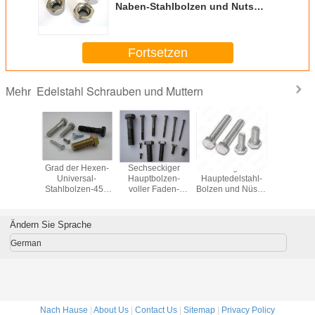
Naben-Stahlbolzen und Nuts
schwarzes/graues 40Cr 35CrMo
42CrMo
Fortsetzen
Edelstahl Schrauben und Muttern
Mehr
70 304
Grad der Hexen-
Sechseckiger
Hexagon-
Maschi
elstahl-
Universal-
Hauptbolzen-
Hauptedelstahl-
Bolzen
und Nuts
Stahlbolzen-45#
voller Faden-
Bolzen und Nüsse
Nüsse, D
34 des
und der Nüsse
Stahlbolzen und
für Bolzen LÄRM
Klasse 
33 für
10,9 für Kegel-
Nuts Hardware für
933 der
DIN9
stung
Seat-Rad
Maschine
Maschinen-A4 70
halb/verle
Ändern Sie Sprache
Hexen-B
German
Nach Hause
|
About Us
|
Contact Us
|
Sitemap
|
Privacy Policy