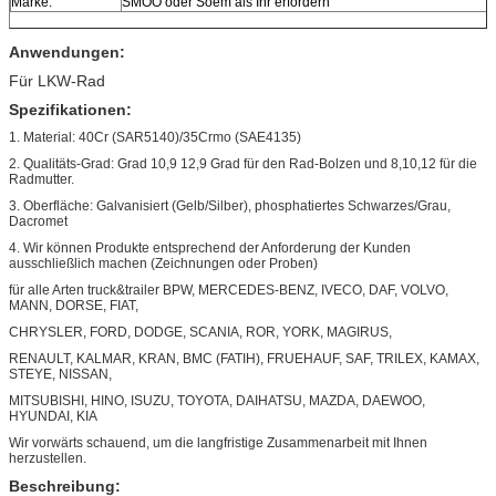
Marke:
SMOO oder Soem als Ihr erfordern
Anwendungen:
Für LKW-Rad
Spezifikationen:
1. Material: 40Cr (SAR5140)/35Crmo (SAE4135)
2. Qualitäts-Grad: Grad 10,9 12,9 Grad für den Rad-Bolzen und 8,10,12 für die
Radmutter.
3. Oberfläche: Galvanisiert (Gelb/Silber), phosphatiertes Schwarzes/Grau,
Dacromet
4. Wir können Produkte entsprechend der Anforderung der Kunden
ausschließlich machen (Zeichnungen oder Proben)
für alle Arten truck&trailer BPW, MERCEDES-BENZ, IVECO, DAF, VOLVO,
MANN, DORSE, FIAT,
CHRYSLER, FORD, DODGE, SCANIA, ROR, YORK, MAGIRUS,
RENAULT, KALMAR, KRAN, BMC (FATIH), FRUEHAUF, SAF, TRILEX, KAMAX,
STEYE, NISSAN,
MITSUBISHI, HINO, ISUZU, TOYOTA, DAIHATSU, MAZDA, DAEWOO,
HYUNDAI, KIA
Wir vorwärts schauend, um die langfristige Zusammenarbeit mit Ihnen
herzustellen.
Beschreibung: