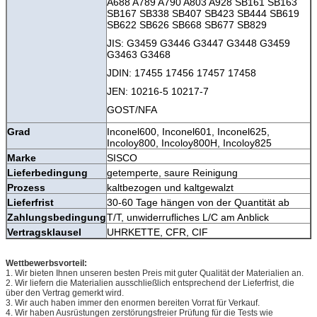
A688 A789 A790 A803 A928 SB161 SB163
SB167 SB338 SB407 SB423 SB444 SB619
SB622 SB626 SB668 SB677 SB829
JIS: G3459 G3446 G3447 G3448 G3459
G3463 G3468
JDIN: 17455 17456 17457 17458
JEN: 10216-5 10217-7
GOST/NFA
Grad
Inconel600, Inconel601, Inconel625,
Incoloy800, Incoloy800H, Incoloy825
Marke
SISCO
Lieferbedingung
getemperte, saure Reinigung
Prozess
kaltbezogen und kaltgewalzt
Lieferfrist
30-60 Tage hängen von der Quantität ab
Zahlungsbedingung
T/T, unwiderrufliches L/C am Anblick
Vertragsklausel
UHRKETTE, CFR, CIF
Wettbewerbsvorteil:
1.
Wir bieten Ihnen unseren besten Preis mit guter Qualität der Materialien an.
2.
Wir liefern die Materialien ausschließlich entsprechend der Lieferfrist, die
über den Vertrag gemerkt wird.
3.
Wir auch haben immer den enormen bereiten Vorrat für Verkauf.
4.
Wir haben Ausrüstungen zerstörungsfreier Prüfung für die Tests wie