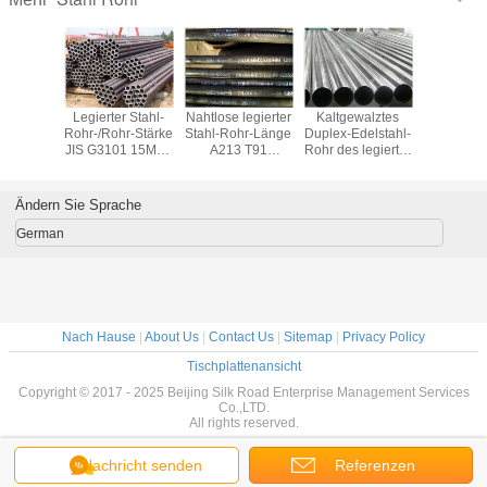
estes
Legierter Stahl-
Nahtlose legierter
Kaltgewalztes
Legierter
rungs-
Rohr-/Rohr-Stärke
Stahl-Rohr-Länge
Duplex-Edelstahl-
Rohr-Du
hl-Rohr,
JIS G3101 15Mo3
A213 T91
Rohr des legierter
Edelst
zogenes
2mm - 70mm für
besonders
Stahl-Rohr-UNS
Hochgesch
r Stahl-
Bau-Feld
angefertigt für
S32304 für
ASTM A7
TM A213
Wärmekraftwerk
Lebensmittelindustrie
Medi
Ändern Sie Sprache
10
German
Nach Hause
|
About Us
|
Contact Us
|
Sitemap
|
Privacy Policy
Tischplattenansicht
Copyright © 2017 - 2025 Beijing Silk Road Enterprise Management Services
Co.,LTD.
All rights reserved.
Nachricht senden
Referenzen