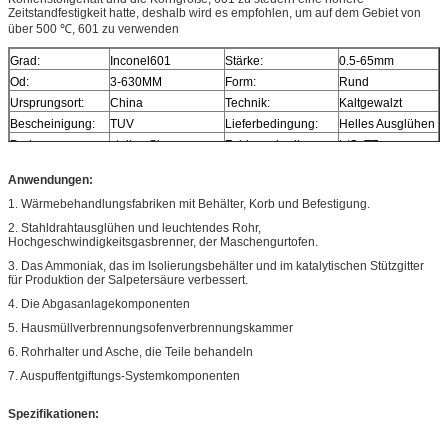
Zeitstandfestigkeit hatte, deshalb wird es empfohlen, um auf dem Gebiet von
über 500 ℃, 601 zu verwenden
Grad:
Inconel601
Stärke:
0.5-65mm
Od:
3-630MM
Form:
Rund
Ursprungsort:
China
Technik:
Kaltgewalzt
Bescheinigung:
TUV
Lieferbedingung:
Helles Ausglühen
Probe:
stellen Sie zur
Zahlungsbedingung:
L/C, TT
Verfügung
Anwendungen:
1. Wärmebehandlungsfabriken mit Behälter, Korb und Befestigung.
2. Stahldrahtausglühen und leuchtendes Rohr,
Hochgeschwindigkeitsgasbrenner, der Maschengurtofen.
3. Das Ammoniak, das im Isolierungsbehälter und im katalytischen Stützgitter
für Produktion der Salpetersäure verbessert.
4. Die Abgasanlagekomponenten
5. Hausmüllverbrennungsofenverbrennungskammer
6. Rohrhalter und Asche, die Teile behandeln
7. Auspuffentgiftungs-Systemkomponenten
Spezifikationen: