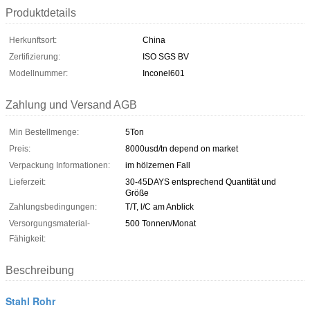
Produktdetails
Herkunftsort:
China
Zertifizierung:
ISO SGS BV
Modellnummer:
Inconel601
Zahlung und Versand AGB
Min Bestellmenge:
5Ton
Preis:
8000usd/tn depend on market
Verpackung Informationen:
im hölzernen Fall
Lieferzeit:
30-45DAYS entsprechend Quantität und
Größe
Zahlungsbedingungen:
T/T, l/C am Anblick
Versorgungsmaterial-
500 Tonnen/Monat
Fähigkeit:
Beschreibung
Stahl Rohr