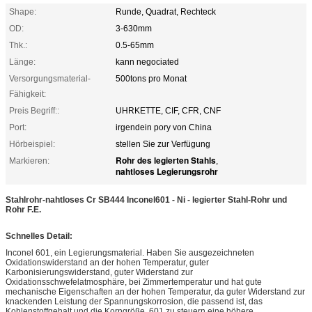
Shape:
Runde, Quadrat, Rechteck
OD:
3-630mm
Thk.:
0.5-65mm
Länge:
kann negociated
Versorgungsmaterial-
500tons pro Monat
Fähigkeit:
Preis Begriff::
UHRKETTE, CIF, CFR, CNF
Port:
irgendein pory von China
Hörbeispiel:
stellen Sie zur Verfügung
Rohr des legierten Stahls
Markieren:
,
nahtloses Legierungsrohr
Stahlrohr-nahtloses Cr SB444 Inconel601 - Ni - legierter Stahl-Rohr und
Rohr F.E.
Schnelles Detail:
Inconel 601, ein Legierungsmaterial. Haben Sie ausgezeichneten
Oxidationswiderstand an der hohen Temperatur, guter
Karbonisierungswiderstand, guter Widerstand zur
Oxidationsschwefelatmosphäre, bei Zimmertemperatur und hat gute
mechanische Eigenschaften an der hohen Temperatur, da guter Widerstand zur
knackenden Leistung der Spannungskorrosion, die passend ist, das
Kohlenstoffgehalt und die Korngröße, 601 zu steuern eine höhere