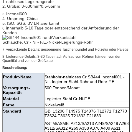
nahtloses Legierungsrohr
1.
2. Größe: 3-630mm*0.5-65mm
Inconel600
3.
4. Ursprung: China
5. ISO, SGS, BV LR anerkannt
innerhalb 5-10 Tage oder entsprechend der Anforderung der
6.
Kunden
7, verpackende Details: gesponnene Taschenbündel und Holzetui oder Palette.
8, Lieferungs-Details: 3-30 Tage nach Auftrag von Rohren hängen von der
Quantität und von der Größe ab
Beschreibung:
Produkt-Name
Stahlrohr-nahtloses Cr SB444 Inconel601 -
Ni - legierter Stahl-Rohr und Rohr F.E.
Versorgungs-
500 Tonnen/Monat
Kapazität
Material
Legierter Stahl Cr-Ni-F.E.
Farbe
Nickelweiß
Standard
GB: 13296 T14975 T14976 T12771 T12770
T3624 T3625 T21832 T21833
ASTM/ASME: A213/SA213 A249/SA249 A268
A312/SA312 A269 A358 A376 A409 A511