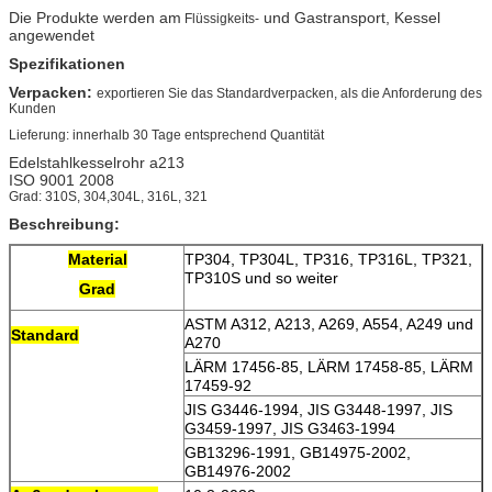
Die Produkte werden am
und Gastransport, Kessel
Flüssigkeits-
angewendet
Spezifikationen
Verpacken:
exportieren Sie das Standardverpacken, als die Anforderung des
Kunden
Lieferung: innerhalb 30 Tage entsprechend Quantität
Edelstahlkesselrohr a213
ISO 9001 2008
Grad: 310S, 304,304L, 316L, 321
Beschreibung:
Material
TP304, TP304L, TP316, TP316L, TP321,
TP310S und so weiter
Grad
ASTM A312, A213, A269, A554, A249 und
Standard
A270
LÄRM 17456-85, LÄRM 17458-85, LÄRM
17459-92
JIS G3446-1994, JIS G3448-1997, JIS
G3459-1997, JIS G3463-1994
GB13296-1991, GB14975-2002,
GB14976-2002