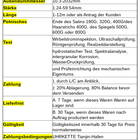
Außendurchmesser
10.3-2032mm
Stärke
1.24-59.54mm
Länge
1-12m oder als Antrag der Kunden
Polnisches
Ende des Satins 180G, 320G, 400G/des
Haarstrichs 400G, des Spiegels 500G,
600G oder 800G
Wirbelstrominspektion, Ultraschallprüfung,
Test
Röntgenprüfung, Realzeitdarstellung.
hydrostatischer Test, Spektralanalyse,
intergranular Korrosion,
WasserDruckprüfung,
und Prüfeinrichtung des mechanischen
Eigentums.
durch L/C am Anblick,
1.
Zahlung
20% Ablagerung, 80% Balance bevor
2.
dem Versenden
A. 7 Tage, wenn dieses Waren Waren auf
Lieferfrist
Lager sind.
B. 30 Tage, wenn dieses Waren nach
Auftrag produziert werden
Gültigkeit
Gültigkeitszeit innerhalb 30 Tage für Preis
normalerweise.
Zahlungsbedingungen
UHRKETTE Tianjin-Hafen