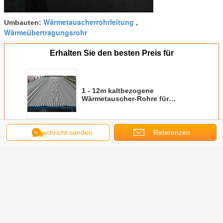
Wärmetauscherrohrleitung
Umbauten:
,
Wärmeübertragungsrohr
Erhalten Sie den besten Preis für
1 - 12m kaltbezogene
Wärmetauscher-Rohre für
Flüssigkeits-und Gas-Transport
Fortsetzen
Nachricht senden
Referenzen
Wärmetauscherrohre
Mehr
nde Form
304 schweißte
Wärmetauscher-
Hochdruckkessel-
Ordnen S
es
Edelstahl 304L
Rohre LÄRM der
Edelstahl-
der