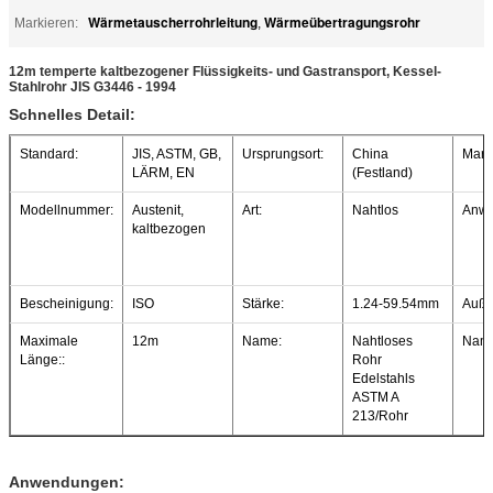
Wärmetauscherrohrleitung
Wärmeübertragungsrohr
Markieren:
,
12m temperte kaltbezogener Flüssigkeits- und Gastransport, Kessel-
Stahlrohr JIS G3446 - 1994
Schnelles Detail:
Standard:
JIS, ASTM, GB,
Ursprungsort:
China
Mark
LÄRM, EN
(Festland)
Modellnummer:
Austenit,
Art:
Nahtlos
Anwe
kaltbezogen
Bescheinigung:
ISO
Stärke:
1.24-59.54mm
Auße
Maximale
12m
Name:
Nahtloses
Nam
Länge::
Rohr
Edelstahls
ASTM A
213/Rohr
Anwendungen: