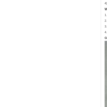
4
W
1
2
3
4
G