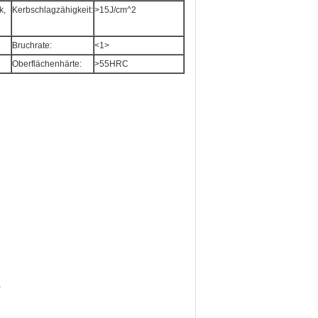
k,
Kerbschlagzähigkeit:
>
15J/cm^2
Bruchrate:
<1>
Oberflächenhärte:
>
55HRC
)