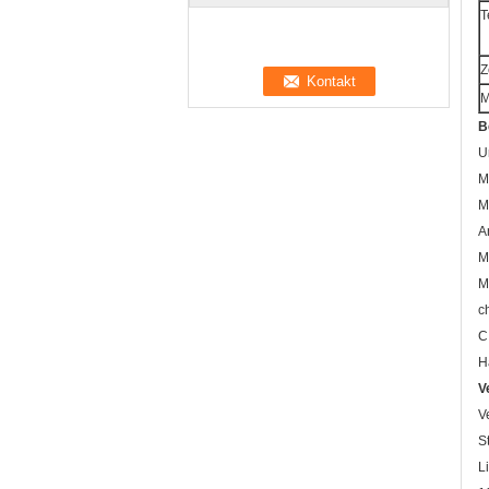
T
Z
M
B
U
M
M
A
M
M
c
C
H
V
V
S
L