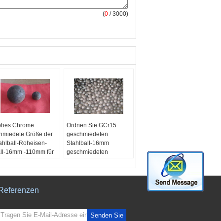
(
0
/ 3000)
hes Chrome
Ordnen Sie GCr15
hmiedete Größe der
geschmiedeten
ahlball-Roheisen-
Stahlball-16mm
ll-16mm -110mm für
geschmiedeten
aftwerk
Mahlkörper für das
ad:
45#, 65Mn,
Bergbau/Zement
Mn, B2, GCr15
Grad:
45#, 65Mn,
öße:
16mm-110mm
60Mn, B2
Referenzen
tzung:
Reiben im
Größe:
20mm-110mm
z und im Bergwerk
Nutzung:
Reiben im
rsorgungsmaterial-
Erz und im Bergwerk
Senden Sie