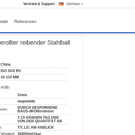
Vertrieb & Support
German
takt
Referenzen
 für Erz/Bergwerk
llter reibender Stahlball
China
ISO SGS BV
16-110 MM
d AGB:
2tons
negotiable
DURCH GESPONNENE
onen:
BAGS-/IRONtrommel
7-15 HÄNGEN TAG UND
VON DER QUANTITÄT AB
n:
T/T, L/C AM ANBLICK
ähigkeit:
30000mt/Year