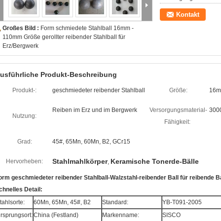
Kontakt
Großes Bild :
Form schmiedete Stahlball 16mm -
110mm Größe gerollter reibender Stahlball für
Erz/Bergwerk
usführliche Produkt-Beschreibung
Produkt-:
geschmiedeter reibender Stahlball
Größe:
16m
Reiben im Erz und im Bergwerk
Versorgungsmaterial-
3000
Nutzung:
Fähigkeit:
Grad:
45#, 65Mn, 60Mn, B2, GCr15
Stahlmahlkörper
Keramische Tonerde-Bälle
Hervorheben:
,
orm geschmiedeter reibender Stahlball-Walzstahl-reibender Ball für reibende B
chnelles Detail:
tahlsorte:
60Mn, 65Mn, 45#, B2
Standard:
YB-T091-2005
rsprungsort:
China (Festland)
Markenname:
SISCO