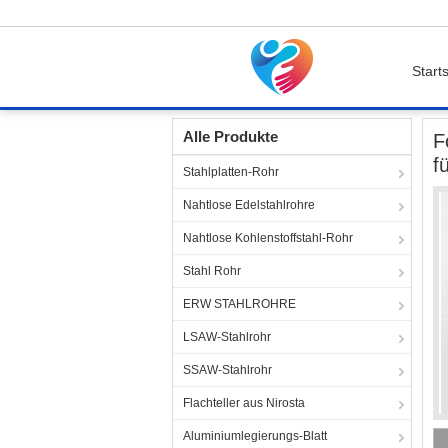
Starts
Startseite
Produkte
geschmiedete Stahlkuge
Alle Produkte
F
f
Stahlplatten-Rohr
Nahtlose Edelstahlrohre
Nahtlose Kohlenstoffstahl-Rohr
Stahl Rohr
ERW STAHLROHRE
LSAW-Stahlrohr
SSAW-Stahlrohr
Flachteller aus Nirosta
Aluminiumlegierungs-Blatt