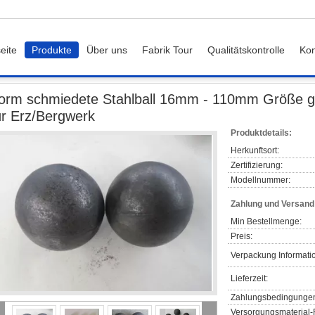
eite
Produkte
Über uns
Fabrik Tour
Qualitätskontrolle
Kon
l
Form schmiedete Stahlball 16mm - 110mm Größe gerollter reibender Stahlball
orm schmiedete Stahlball 16mm - 110mm Größe gero
ür Erz/Bergwerk
Produktdetails:
Herkunftsort:
Zertifizierung:
Modellnummer:
Zahlung und Versan
Min Bestellmenge:
Preis:
Verpackung Informati
Lieferzeit:
Zahlungsbedingunge
Versorgungsmaterial-F