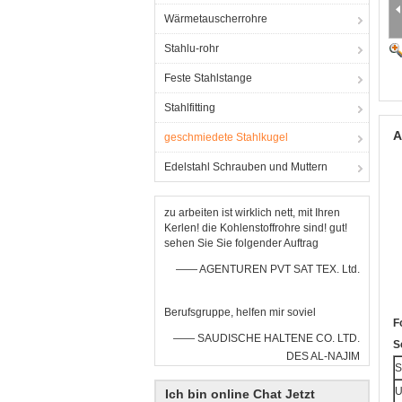
Wärmetauscherrohre
Stahlu-rohr
Feste Stahlstange
Stahlfitting
A
geschmiedete Stahlkugel
Edelstahl Schrauben und Muttern
zu arbeiten ist wirklich nett, mit Ihren
Kerlen! die Kohlenstoffrohre sind! gut!
sehen Sie Sie folgender Auftrag
—— AGENTUREN PVT SAT TEX. Ltd.
Berufsgruppe, helfen mir soviel
F
—— SAUDISCHE HALTENE CO. LTD.
S
DES AL-NAJIM
S
U
Ich bin online Chat Jetzt