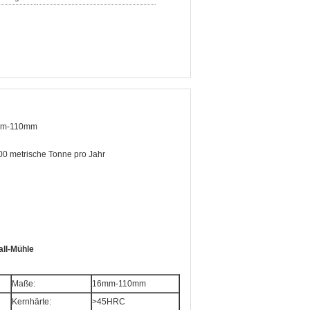
m-110mm
0 metrische Tonne pro Jahr
all-Mühle
Maße:
16mm-110mm
Kernhärte:
>
45HRC