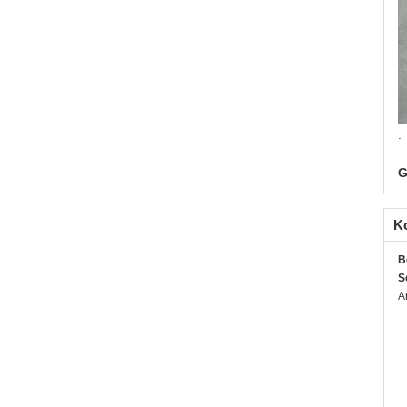
.
G
K
B
S
A