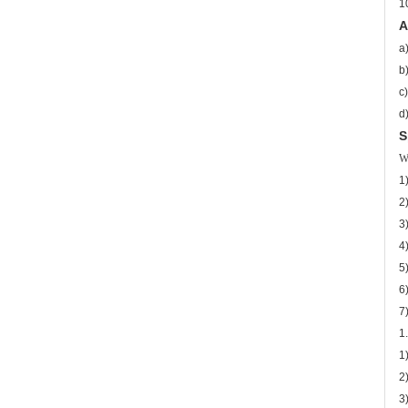
1
A
a
b
c
d
S
W
1
2
3
4
5
6
7
1
1
2
3