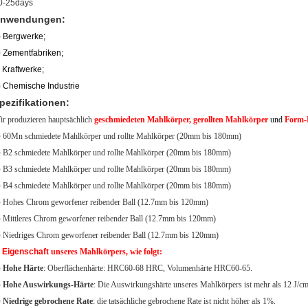
0-25days
nwendungen:
)
Bergwerke;
)
Zementfabriken;
)
Kraftwerke;
)
Chemische Industrie
pezifikationen:
ir produzieren hauptsächlich
geschmiedeten Mahlkörper, gerollten Mahlkörper
und
Form-
)
60Mn schmiedete Mahlkörper und rollte Mahlkörper (20mm bis 180mm)
)
B2 schmiedete Mahlkörper und rollte Mahlkörper (20mm bis 180mm)
)
B3 schmiedete Mahlkörper und rollte Mahlkörper (20mm bis 180mm)
)
B4 schmiedete Mahlkörper und rollte Mahlkörper (20mm bis 180mm)
)
Hohes Chrom geworfener reibender Ball (12.7mm bis 120mm)
)
Mittleres Chrom geworfener reibender Ball (12.7mm bis 120mm)
)
Niedriges Chrom geworfener reibender Ball (12.7mm bis 120mm)
.
Eigenschaft
unseres Mahlkörpers, wie folgt:
)
Hohe Härte
: Oberflächenhärte: HRC60-68 HRC, Volumenhärte HRC60-65.
)
Hohe Auswirkungs-Härte
: Die Auswirkungshärte unseres Mahlkörpers ist mehr als 12 J/c
)
Niedrige gebrochene Rate
: die tatsächliche gebrochene Rate ist nicht höher als 1%.