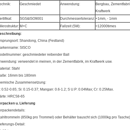
echnik:
Geschmiedet
Anwendung:
Bergbau, Zementfabri
Kraftwerk
ertifikat:
SGS&ISO9001
Durchmessertoleranz:
+1mm, - 1mm
ikrostruktur:
M+C
Fallzeit (5M):
>
12000times
eschreibung:
rsprungsort: Shandong, China (Festland)
arkenname: SISCO
odellnummer: geschmiedeter reibender Ball
nwendung: verwendet in meinen, in der Zementfabrik, im Kraftwerk usw.
aterial: Stahl
aße: 16mm bis 180mm
hemische Zusammensetzung:
: 0.52-0.65; Si: 0.15-0.37; Mangan: 0.6-1.2; S U.P: 0.04Max; Cr: 0.25Max.
ärte: HRC58-65
erpacken u. Lieferung
erpackendetails:
tahltrommeln (850kg pro Trommel) oder Behälter bauscht sich (1000kg pro Tasche
ieferungs-Detail: