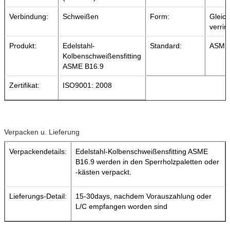
Verbindung:
Schweißen
Form:
Gleich
verrin
Produkt:
Edelstahl-
Standard:
ASME 
Kolbenschweißensfitting
ASME B16.9
Zertifikat:
ISO9001: 2008
Verpacken u. Lieferung
Verpackendetails:
Edelstahl-Kolbenschweißensfitting ASME
B16.9 werden in den Sperrholzpaletten oder
-kästen verpackt.
Lieferungs-Detail:
15-30days, nachdem Vorauszahlung oder
L/C empfangen worden sind