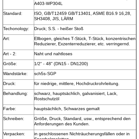
A403-WP304L
Standard:
ISO, GB/T12459 GB/T13401, ASME B16.9 16,28,
SH3408, JIS, LÄRM
Techonology:
Druck; S.S. - heißer Stoß
Art:
Ellbogen, gleiches T-Stück, T-Stück, konzentrischen
Reduzierer, Exzenterreduzierer, etc. verringernd.
Art - 2:
Naht und nahtloses
Größe:
1/2“ - 48" (DN15 - DN1200)
Wandstärke:
sch5s-SGP
Druck:
für niedrige, mittlere, Hochdruckrohrleitung.
Behandlung:
schwarz, hauptsächlich, galvanisiert, Lack,
Rostschutzöl
Farbe:
hauptsächlich, Schwarzes gemalt
Schreiben:
Größe, Druck, Standard, usw., entsprechend den
Anforderungen des Kunden.
Verpacken:
in geschlossenen Nichträucherungsfällen oder in
Sperrholzpaletten