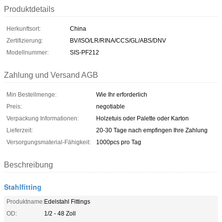
Produktdetails
Herkunftsort:
China
Zertifizierung:
BV/ISO/LR/RINA/CCS/GL/ABS/DNV
Modellnummer:
SIS-PF212
Zahlung und Versand AGB
Min Bestellmenge:
Wie Ihr erforderlich
Preis:
negotiable
Verpackung Informationen:
Holzetuis oder Palette oder Karton
Lieferzeit:
20-30 Tage nach empfingen Ihre Zahlung
Versorgungsmaterial-Fähigkeit:
1000pcs pro Tag
Beschreibung
Stahlfitting
Produktname:
Edelstahl Fittings
OD:
1/2 - 48 Zoll