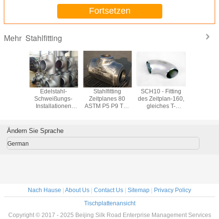
Fortsetzen
Stahlfitting
Mehr
se 304
Edelstahl-
Stahlfitting
SCH10 - Fitting
Geschmi
-Fittings-
Schweißungs-
Zeitplanes 80
des Zeitplan-160,
316 Edel
lte
Installationen
ASTM P5 P9 T11
gleiches T-
Fitting
rmung für
SS316L SS310,
warm gewalztes
Stück/verringerte
A182 
rielles
904L Sch10 -
1.24mm -
T-Stück rostfreie
Querstat
industrielle Fitting
52.37mm
Fitting
Flansch Sc
Ändern Sie Sprache
Sch160
W
German
Nach Hause
|
About Us
|
Contact Us
|
Sitemap
|
Privacy Policy
Tischplattenansicht
Copyright © 2017 - 2025 Beijing Silk Road Enterprise Management Services