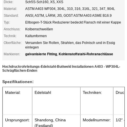
Dicke:
Sch5S-Sch160, XS, XXS
Material:
ASTM A403 WP304, 304L, 310, 316, 316L, 321, 347, 904L
Standard:
ANSI, ASTM, LÄRM, JIS, GOST ASTM A403 ASME B16.9
Typ:
Ellbogen-T-Stück Reduzierer bedeckt Flansch mit einer Kappe
Anschluss:
Kolbenschweißen
Technik:
Kaltumformen
Oberfläche:
Versanden Sie Rollen, Strahlen, das Polnisch und in Essig
einlegen
galvanisierte Fitting
Kohlenstoffstahl-Rohranschlüsse
Markieren:
,
Hochdruckrohrleitungs-Edelstahl-Buttweld Installationen A403 - WP304L-
Schrägflächen-Enden
Spezifikationen:
Material:
Edelstahl
Techniken:
Druck
Ursprungsort:
Shandong, China
Modellnummer:
1/2“ -
(Festland)