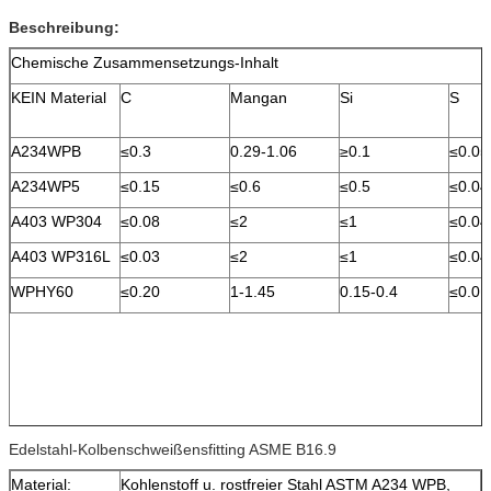
Beschreibung:
Chemische Zusammensetzungs-Inhalt
KEIN Material
C
Mangan
Si
S
A234WPB
≤0.3
0.29-1.06
≥0.1
≤0.05
A234WP5
≤0.15
≤0.6
≤0.5
≤0.04
A403 WP304
≤0.08
≤2
≤1
≤0.04
A403 WP316L
≤0.03
≤2
≤1
≤0.04
WPHY60
≤0.20
1-1.45
0.15-0.4
≤0.01
Edelstahl-Kolbenschweißensfitting ASME B16.9
Material:
Kohlenstoff u. rostfreier Stahl ASTM A234 WPB,