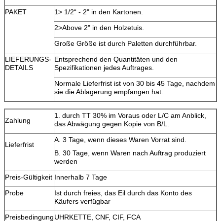
PAKET
1> 1/2“ - 2" in den Kartonen.
2>Above 2" in den Holzetuis.
Große Größe ist durch Paletten durchführbar.
LIEFERUNGS-
Entsprechend den Quantitäten und den
DETAILS
Spezifikationen jedes Auftrages.
Normale Lieferfrist ist von 30 bis 45 Tage, nachdem
sie die Ablagerung empfangen hat.
1. durch TT 30% im Voraus oder L/C am Anblick,
Zahlung
das Abwägung gegen Kopie von B/L.
A. 3 Tage, wenn dieses Waren Vorrat sind.
Lieferfrist
B. 30 Tage, wenn Waren nach Auftrag produziert
werden
Preis-Gültigkeit
Innerhalb 7 Tage
Probe
Ist durch freies, das Eil durch das Konto des
Käufers verfügbar
Preisbedingung
UHRKETTE, CNF, CIF, FCA