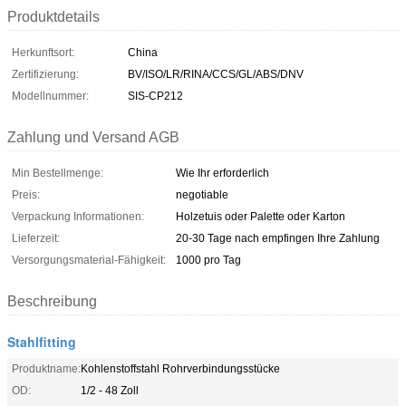
Produktdetails
Herkunftsort:
China
Zertifizierung:
BV/ISO/LR/RINA/CCS/GL/ABS/DNV
Modellnummer:
SIS-CP212
Zahlung und Versand AGB
Min Bestellmenge:
Wie Ihr erforderlich
Preis:
negotiable
Verpackung Informationen:
Holzetuis oder Palette oder Karton
Lieferzeit:
20-30 Tage nach empfingen Ihre Zahlung
Versorgungsmaterial-Fähigkeit:
1000 pro Tag
Beschreibung
Stahlfitting
Produktname:
Kohlenstoffstahl Rohrverbindungsstücke
OD:
1/2 - 48 Zoll