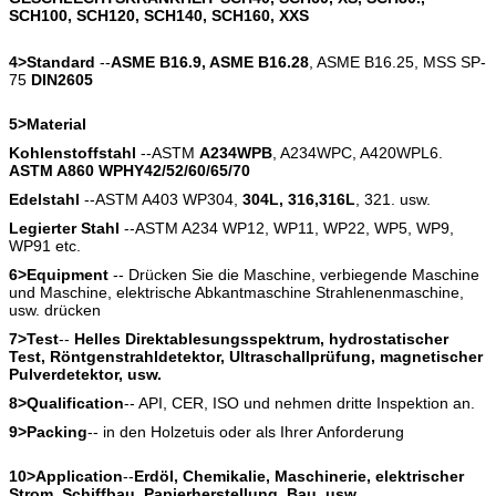
SCH100, SCH120, SCH140, SCH160, XXS
4>Standard
--
ASME B16.9, ASME B16.28
, ASME B16.25, MSS SP-
75
DIN2605
5>Material
Kohlenstoffstahl
--ASTM
A234WPB
, A234WPC, A420WPL6.
ASTM A860 WPHY42/52/60/65/70
Edelstahl
--ASTM A403 WP304,
304L, 316,316L
, 321. usw.
Legierter Stahl
--ASTM A234 WP12, WP11, WP22, WP5, WP9,
WP91 etc.
6>Equipment
-- Drücken Sie die Maschine, verbiegende Maschine
und Maschine, elektrische Abkantmaschine Strahlenenmaschine,
usw. drücken
7>Test
--
Helles Direktablesungsspektrum, hydrostatischer
Test, Röntgenstrahldetektor, Ultraschallprüfung, magnetischer
Pulverdetektor, usw.
8>Qualification
-- API, CER, ISO und nehmen dritte Inspektion an.
9>Packing
-- in den Holzetuis oder als Ihrer Anforderung
10>Application
--
Erdöl, Chemikalie, Maschinerie, elektrischer
Strom, Schiffbau, Papierherstellung, Bau, usw.