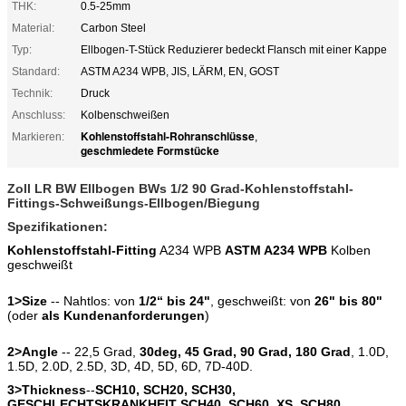
THK:
0.5-25mm
Material:
Carbon Steel
Typ:
Ellbogen-T-Stück Reduzierer bedeckt Flansch mit einer Kappe
Standard:
ASTM A234 WPB, JIS, LÄRM, EN, GOST
Technik:
Druck
Anschluss:
Kolbenschweißen
Kohlenstoffstahl-Rohranschlüsse
Markieren:
,
geschmiedete Formstücke
Zoll LR BW Ellbogen BWs 1/2 90 Grad-Kohlenstoffstahl-
Fittings-Schweißungs-Ellbogen/Biegung
Spezifikationen:
Kohlenstoffstahl-Fitting
A234 WPB
ASTM A234 WPB
Kolben
geschweißt
1>Size
-- Nahtlos: von
1/2“ bis 24"
, geschweißt: von
26" bis 80"
(oder
als Kundenanforderungen
)
2>Angle
-- 22,5 Grad,
30deg, 45 Grad, 90 Grad, 180 Grad
, 1.0D,
1.5D, 2.0D, 2.5D, 3D, 4D, 5D, 6D, 7D-40D.
3>Thickness
--
SCH10, SCH20, SCH30,
GESCHLECHTSKRANKHEIT SCH40, SCH60, XS, SCH80.,