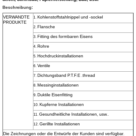
Beschreibung:
VERWANDTE
Kohlenstoffstahlnippel und -sockel
1.
PRODUKTE
Flansche
2.
Fitting des formbaren Eisens
3.
Rohre
4.
Hochdruckinstallationen
5.
Ventile
6.
Dichtungsband P.T.F.E .thread
7.
Messinginstallationen
8.
Duktile Eisenfitting
9.
Kupferne Installationen
10.
Gesundheitliche Installationen, usw..
11.
Gerillte Installationen
12.
Die Zeichnungen oder die Entwürfe der Kunden sind verfügbar.