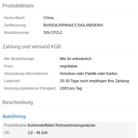
Produktdetails
Herkunftsort:
China
Zertifizierung:
BV/ISO/LR/RINA/CCS/GL/ABS/DNV
Modellnummer:
SIS-CP212
Zahlung und Versand AGB
Min Bestellmenge:
Wie Ihr erforderlich
Preis:
negotiable
Verpackung Informationen:
Holzetuis oder Palette oder Karton
Lieferzeit:
20-30 Tage nach empfingen Ihre Zahlung
Versorgungsmaterial-Fähigkeit:
1000 pro Tag
Beschreibung
Stahlfitting
Produktname:
Kohlenstoffstahl Rohrverbindungsstücke
OD:
1/2 - 48 Zoll