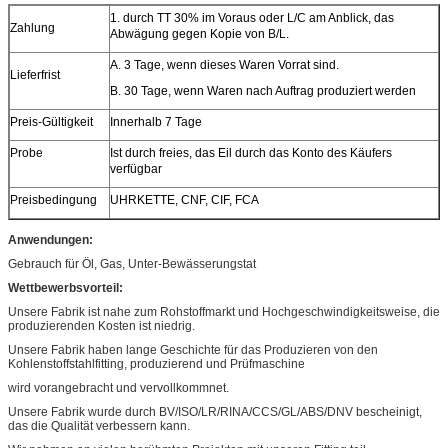
1. durch TT 30% im Voraus oder L/C am Anblick, das
Zahlung
Abwägung gegen Kopie von B/L.
A. 3 Tage, wenn dieses Waren Vorrat sind.
Lieferfrist
B. 30 Tage, wenn Waren nach Auftrag produziert werden
Preis-Gültigkeit
Innerhalb 7 Tage
Probe
Ist durch freies, das Eil durch das Konto des Käufers
verfügbar
Preisbedingung
UHRKETTE, CNF, CIF, FCA
Anwendungen:
Gebrauch für Öl, Gas, Unter-Bewässerungstat
Wettbewerbsvorteil:
Unsere Fabrik ist nahe zum Rohstoffmarkt und Hochgeschwindigkeitsweise, die
produzierenden Kosten ist niedrig.
Unsere Fabrik haben lange Geschichte für das Produzieren von den
Kohlenstoffstahlfitting, produzierend und Prüfmaschine
wird vorangebracht und vervollkommnet.
Unsere Fabrik wurde durch BV/ISO/LR/RINA/CCS/GL/ABS/DNV bescheinigt,
das die Qualität verbessern kann.