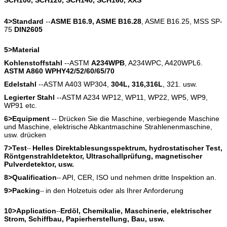
4>Standard
--
ASME B16.9, ASME B16.28
, ASME B16.25, MSS SP-
75
DIN2605
5>Material
Kohlenstoffstahl
--ASTM
A234WPB
, A234WPC, A420WPL6.
ASTM A860 WPHY42/52/60/65/70
Edelstahl
--ASTM A403 WP304,
304L, 316,316L
, 321. usw.
Legierter Stahl
--ASTM A234 WP12, WP11, WP22, WP5, WP9,
WP91 etc.
6>Equipment
-- Drücken Sie die Maschine, verbiegende Maschine
und Maschine, elektrische Abkantmaschine Strahlenenmaschine,
usw. drücken
7>Test
Helles Direktablesungsspektrum, hydrostatischer Test,
--
Röntgenstrahldetektor, Ultraschallprüfung, magnetischer
Pulverdetektor, usw.
8>Qualification
API, CER, ISO und nehmen dritte Inspektion an.
--
9>Packing
in den Holzetuis oder als Ihrer Anforderung
--
10>Application
Erdöl, Chemikalie, Maschinerie, elektrischer
--
Strom, Schiffbau, Papierherstellung, Bau, usw.