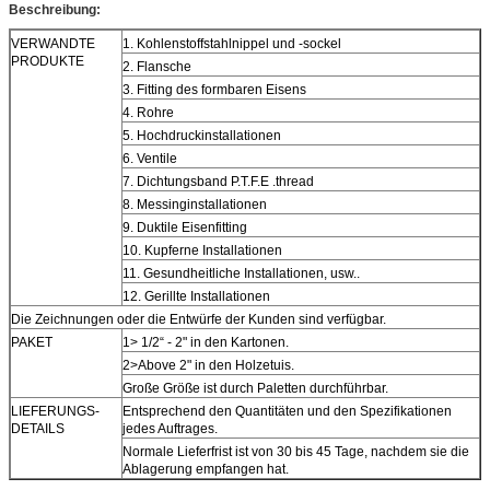
Beschreibung:
VERWANDTE
1. Kohlenstoffstahlnippel und -sockel
PRODUKTE
2. Flansche
3. Fitting des formbaren Eisens
4. Rohre
5. Hochdruckinstallationen
6. Ventile
7. Dichtungsband P.T.F.E .thread
8. Messinginstallationen
9. Duktile Eisenfitting
10. Kupferne Installationen
11. Gesundheitliche Installationen, usw..
12. Gerillte Installationen
Die Zeichnungen oder die Entwürfe der Kunden sind verfügbar.
PAKET
1> 1/2“ - 2" in den Kartonen.
2>Above 2" in den Holzetuis.
Große Größe ist durch Paletten durchführbar.
LIEFERUNGS-
Entsprechend den Quantitäten und den Spezifikationen
DETAILS
jedes Auftrages.
Normale Lieferfrist ist von 30 bis 45 Tage, nachdem sie die
Ablagerung empfangen hat.