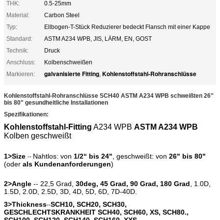
THK:
0.5-25mm
Material:
Carbon Steel
Typ:
Ellbogen-T-Stück Reduzierer bedeckt Flansch mit einer Kappe
Standard:
ASTM A234 WPB, JIS, LÄRM, EN, GOST
Technik:
Druck
Anschluss:
Kolbenschweißen
galvanisierte Fitting
Kohlenstoffstahl-Rohranschlüsse
Markieren:
,
Kohlenstoffstahl-Rohranschlüsse SCH40 ASTM A234 WPB schweißten 26"
bis 80" gesundheitliche Installationen
Spezifikationen:
Kohlenstoffstahl-Fitting
A234 WPB
ASTM A234 WPB
Kolben geschweißt
1>Size
Nahtlos: von
1/2“ bis 24"
, geschweißt: von
26" bis 80"
--
(oder
als Kundenanforderungen
)
2>Angle
-- 22,5 Grad,
30deg, 45 Grad, 90 Grad, 180 Grad
, 1.0D,
1.5D, 2.0D, 2.5D, 3D, 4D, 5D, 6D, 7D-40D.
3>Thickness
SCH10
, SCH20, SCH30,
--
GESCHLECHTSKRANKHEIT SCH40, SCH60, XS, SCH80.,
SCH100, SCH120, SCH140, SCH160, XXS