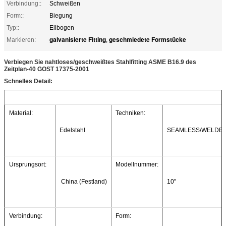
Verbindung::
Schweißen
Form::
Biegung
Typ::
Ellbogen
galvanisierte Fitting
geschmiedete Formstücke
Markieren:
,
Verbiegen Sie nahtloses/geschweißtes Stahlfitting ASME B16.9 des
Zeitplan-40 GOST 17375-2001
Schnelles Detail:
Material:
Techniken:
Edelstahl
SEAMLESS/WELDE
Ursprungsort:
Modellnummer:
 China (Festland)
10"
Verbindung:
Form: