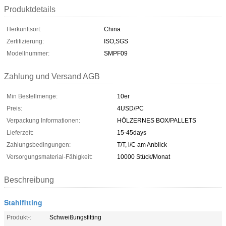
Produktdetails
Herkunftsort:
China
Zertifizierung:
ISO,SGS
Modellnummer:
SMPF09
Zahlung und Versand AGB
Min Bestellmenge:
10er
Preis:
4USD/PC
Verpackung Informationen:
HÖLZERNES BOX/PALLETS
Lieferzeit:
15-45days
Zahlungsbedingungen:
T/T, l/C am Anblick
Versorgungsmaterial-Fähigkeit:
10000 Stück/Monat
Beschreibung
Stahlfitting
Produkt-:
Schweißungsfitting