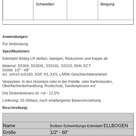
Schweißen
Biegung
Anwendungen:
Für Verbindung
Spezifikationen:
Edelstahl 90deg LR stoßen, zweigen, Reduzierer und Kappe ab
Material: SS304, SS304L, SS316L, SS310, 904L ECT
Größe: 1/2“ - 48"
w.t.: sch10-sch160, SGP, XS, XXS, LÄRM, Geschlechtskrankheit
Verpacken: In den Holzetuis oder in der Palette. oder Kartonkasten,
Oberflächenbehandlung: Rostschutz, Sandexplosion ect
Die Dickentoleranz ist: +or - 12,5%
Lieferung: 20-30days, nach empfangener Balancenzahlung
Beschreibung:
Name
ELLBOGEN
Kolben-Schweißungs-Edelstahl
Größe
1/2“ - 60"