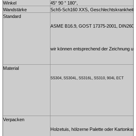
Winkel
45° 90 ° 180°
,
Wandstärke
Sch5-Sch160 XXS, Geschlechtskrankheit
Standard
ASME B16.9, GOST 17375-2001, DIN2605 
wir können entsprechend der Zeichnung und
Material
SS304, SS304L, SS316L, SS310, 904L ECT
Verpacken
Holzetuis, hölzerne Palette oder Kartonka