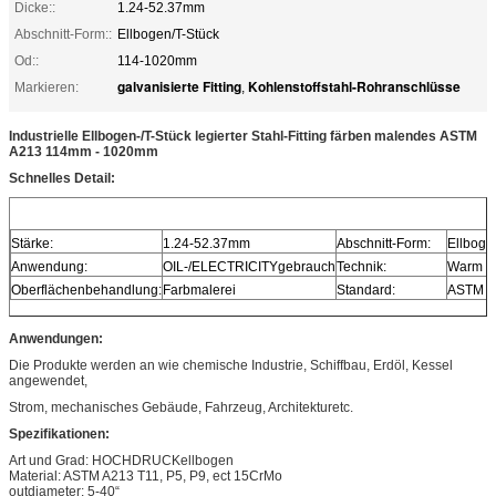
Dicke::
1.24-52.37mm
Abschnitt-Form::
Ellbogen/T-Stück
Od::
114-1020mm
galvanisierte Fitting
Kohlenstoffstahl-Rohranschlüsse
Markieren:
,
Industrielle Ellbogen-/T-Stück legierter Stahl-Fitting färben malendes ASTM
A213 114mm - 1020mm
Schnelles Detail:
Stärke:
1.24-52.37mm
Abschnitt-Form:
Ellboge
Anwendung:
OIL-/ELECTRICITYgebrauch
Technik:
Warm g
Oberflächenbehandlung:
Farbmalerei
Standard:
ASTM
Anwendungen:
Die Produkte werden an wie chemische Industrie, Schiffbau, Erdöl, Kessel
angewendet,
Strom, mechanisches Gebäude, Fahrzeug, Architekturetc.
Spezifikationen:
Art und Grad:
HOCHDRUCKellbogen
Material: ASTM A213 T11, P5, P9, ect 15CrMo
outdiameter: 5-40“