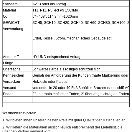
Standard
A213 oder als Antrag
Material
T11, P11, P5, ect P9 15CrMo
Od
5" - 408", 114.3mm-1020mm
GEWICHT
SCH5, SCH10, SCH20, SCH40, SCH60, SCH80, SCH100, S
Verwendung
Erdöl, Kessel, Strom, mechanisches Gebäude ect
Anderer Test
HY UND entsprechend Antrag
Länge
Oberfläche
Schwarze Farbe als rostiges schützen sich,
Kennzeichen
Gemäß der Anforderung der Kunden (harte Markierung oder 
Verpacken
Holzkiste oder Paletten
Versand
versendet in 20 oder 40 Fuß Behälter, Bruchmassenschiff-AC
Enden
2" unterhalb einfacher Enden, 2" über abgeschrägten Enden,
Wettbewerbsvorteil:
1.
Wir bieten Ihnen unseren besten Preis mit guter Qualität der Materialien an.
2.
Wir liefern die Materialien ausschließlich entsprechend der Lieferfrist, die
über den Vertrag gemerkt wird.