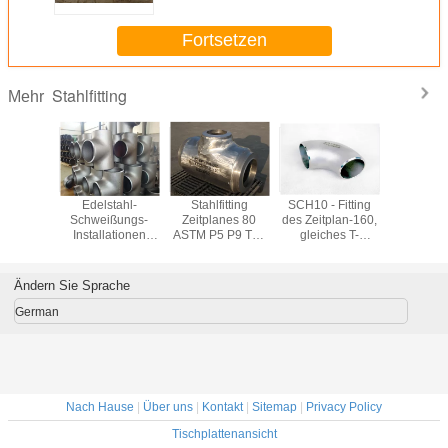
1020mm
Fortsetzen
Stahlfitting
Mehr
se 304
Edelstahl-
Stahlfitting
SCH10 - Fitting
Geschmi
-Fittings-
Schweißungs-
Zeitplanes 80
des Zeitplan-160,
316 Edel
lte
Installationen
ASTM P5 P9 T11
gleiches T-
Fitting
rmung für
SS316L SS310,
warm gewalztes
Stück/verringerte
A182 
rielles
904L Sch10 -
1.24mm -
T-Stück rostfreie
Querstat
industrielle Fitting
52.37mm
Fitting
Flansch Sc
Ändern Sie Sprache
Sch160
W
German
Nach Hause
|
Über uns
|
Kontakt
|
Sitemap
|
Privacy Policy
Tischplattenansicht