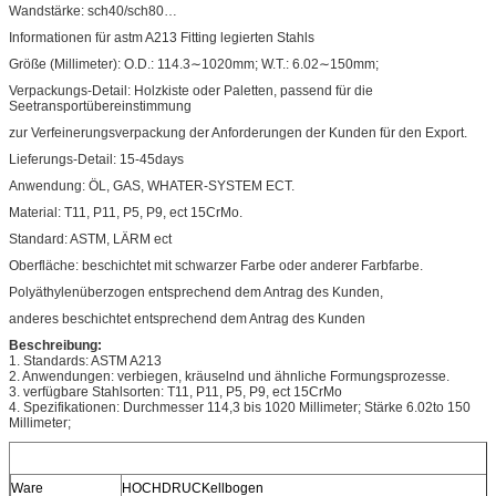
Wandstärke: sch40/sch80…
Informationen für astm A213 Fitting legierten Stahls
Größe (Millimeter): O.D.: 114.3∼1020mm; W.T.: 6.02∼150mm;
Verpackungs-Detail: Holzkiste oder Paletten, passend für die
Seetransportübereinstimmung
zur Verfeinerungsverpackung der Anforderungen der Kunden für den Export.
Lieferungs-Detail: 15-45days
Anwendung: ÖL, GAS, WHATER-SYSTEM ECT.
Material: T11, P11, P5, P9, ect 15CrMo.
Standard: ASTM, LÄRM ect
Oberfläche: beschichtet mit schwarzer Farbe oder anderer Farbfarbe.
Polyäthylenüberzogen entsprechend dem Antrag des Kunden,
anderes beschichtet entsprechend dem Antrag des Kunden
Beschreibung:
1. Standards: ASTM A213
2. Anwendungen: verbiegen, kräuselnd und ähnliche Formungsprozesse.
3. verfügbare Stahlsorten: T11, P11, P5, P9, ect 15CrMo
4. Spezifikationen: Durchmesser 114,3 bis 1020 Millimeter; Stärke 6.02to 150
Millimeter;
Ware
HOCHDRUCKellbogen