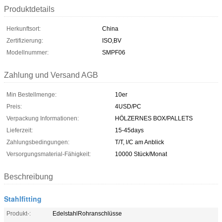
Produktdetails
Herkunftsort:
China
Zertifizierung:
ISO,BV
Modellnummer:
SMPF06
Zahlung und Versand AGB
Min Bestellmenge:
10er
Preis:
4USD/PC
Verpackung Informationen:
HÖLZERNES BOX/PALLETS
Lieferzeit:
15-45days
Zahlungsbedingungen:
T/T, l/C am Anblick
Versorgungsmaterial-Fähigkeit:
10000 Stück/Monat
Beschreibung
Stahlfitting
Produkt-:
EdelstahlRohranschlüsse