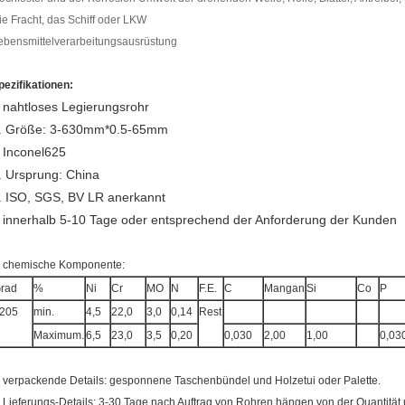
ie Fracht, das Schiff oder LKW
ebensmittelverarbeitungsausrüstung
pezifikationen:
nahtloses Legierungsrohr
.
. Größe: 3-630mm*0.5-65mm
Inconel625
.
. Ursprung: China
. ISO, SGS, BV LR anerkannt
innerhalb 5-10 Tage oder entsprechend der Anforderung der Kunden
.
, chemische Komponente:
rad
%
Ni
Cr
MO
N
F.E.
C
Mangan
Si
Co
P
205
min.
4,5
22,0
3,0
0,14
Rest
Maximum.
6,5
23,0
3,5
0,20
0,030
2,00
1,00
0,03
, verpackende Details: gesponnene Taschenbündel und Holzetui oder Palette.
, Lieferungs-Details: 3-30 Tage nach Auftrag von Rohren hängen von der Quantität