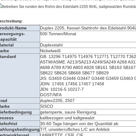
eschreibung:
rodukt-Name
Duplex 2205, Kessel-Stahlrohr des Edelstahl-904L
ersorgungs-
500 Tonnen/Monat
apazität
aterial
Duplexstahl
arbe
Nickelweiß
tandard
GB: 13296 T14975 T14976 T12771 T12770 T36
ASTM/ASME: A213/SA213 A249/SA249 A268 A312
A688 A789 A790 A803 A928 SB161 SB163 SB16
SB622 SB626 SB668 SB677 SB829
JIS: G3459 G3446 G3447 G3448 G3459 G3463 
JDIN: 17455 17456 17457 17458
JEN: 10216-5 10217-7
GOST/NFA
rad
duplex2205, 2507
arke
SISCO
ieferbedingung
getemperte, saure Reinigung
rozess
kaltbezogen und kaltgewalzt
ieferfrist
30-60 Tage hängen von der Quantität ab
ahlungsbedingung
T/T, unwiderrufliches L/C am Anblick
ertragsklausel
UHRKETTE, CFR, CIF