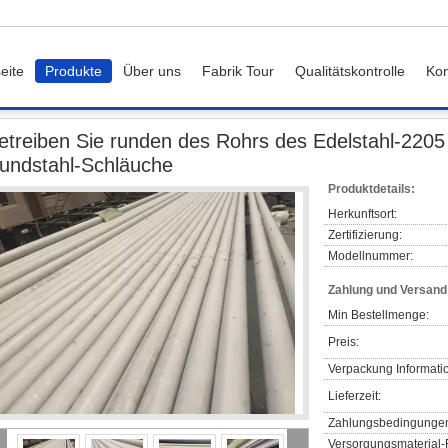
eite
Produkte
Über uns
Fabrik Tour
Qualitätskontrolle
Kon
Betreiben Sie runden des Rohrs des Edelstahl-2205 904L, kaltgewalzten Rundsta
etreiben Sie runden des Rohrs des Edelstahl-2205
undstahl-Schläuche
Produktdetails:
Herkunftsort:
Zertifizierung:
Modellnummer:
Zahlung und Versan
Min Bestellmenge:
Preis:
Verpackung Informati
Lieferzeit:
Zahlungsbedingunge
Versorgungsmaterial-F