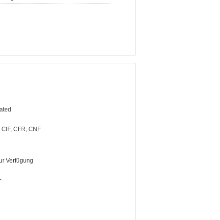
ated
CIF, CFR, CNF
zur Verfügung
r