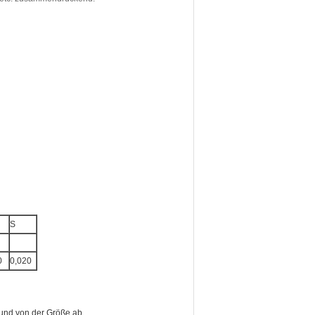
S
0
0,020
 und von der Größe ab