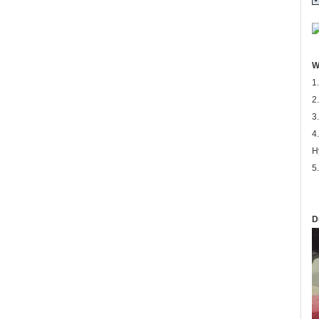
W
1
2
3
4
H
5
D