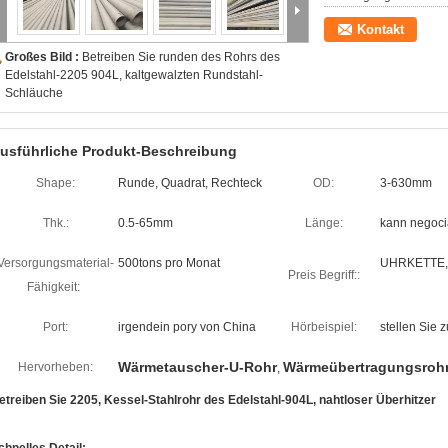
Kontakt
Großes Bild :
Betreiben Sie runden des Rohrs des
Edelstahl-2205 904L, kaltgewalzten Rundstahl-
Schläuche
usführliche Produkt-Beschreibung
Shape:
Runde, Quadrat, Rechteck
OD:
3-630mm
Thk.:
0.5-65mm
Länge:
kann negoci
Versorgungsmaterial-
500tons pro Monat
UHRKETTE, 
Preis Begriff::
Fähigkeit:
Port:
irgendein pory von China
Hörbeispiel:
stellen Sie 
Wärmetauscher-U-Rohr
Wärmeübertragungsroh
Hervorheben:
,
etreiben Sie 2205, Kessel-Stahlrohr des Edelstahl-904L, nahtloser Überhitzer