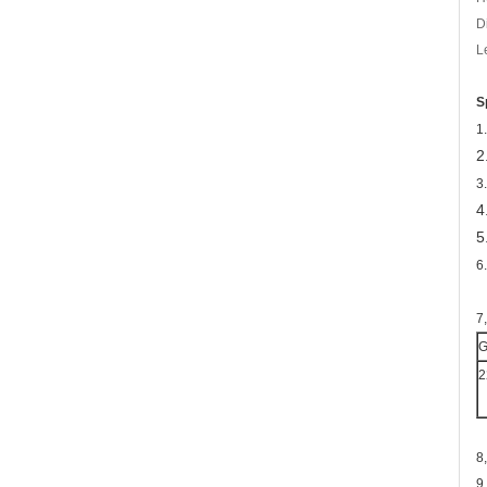
D
L
S
1
2
3
4
5
6
7
G
2
8
9