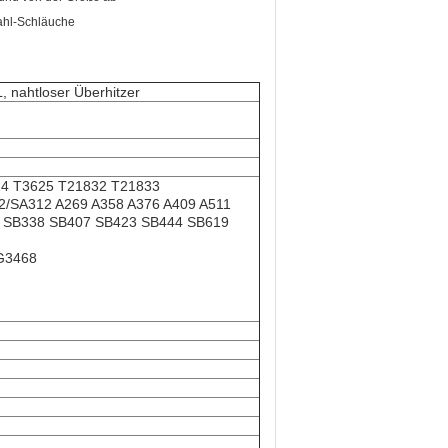
, nahtloser Überhitzer
24 T3625 T21832 T21833
/SA312 A269 A358 A376 A409 A511
7 SB338 SB407 SB423 SB444 SB619
G3468