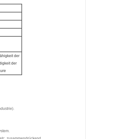
higkeit der
igkeit der
äure
dustrie).
ystem.
r, etc. zusammendrückend.