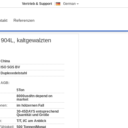
Vertrieb & Support
German
takt
Referenzen
hl-Schläuche
 904L, kaltgewalzten
China
ISO SGS BV
Duplexedelstahl
d AGB:
5Ton
8000usd/tn depend on
market
onen:
im hölzernen Fall
30-45DAYS entsprechend
Quantität und Größe
n:
T/T, l/C am Anblick
ähigkeit:
500 Tonnen/Monat