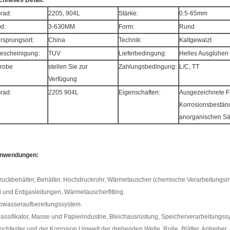
chnelles Detail:
rad:
2205, 904L
Stärke:
0.5-65mm
d:
3-630MM
Form:
Rund
rsprungsort:
China
Technik:
Kaltgewalzt
escheinigung:
TUV
Lieferbedingung:
Helles Ausglühen
robe
stellen Sie zur
Zahlungsbedingung:
L/C, TT
Verfügung
rad:
2205 904L
Eigenschaften:
Ausgezeichnete Fä
Korrosionsbeständ
anorganischen S
nwendungen:
ruckbehälter, Behälter, Hochdruckrohr, Wärmetauscher (chemische Verarbeitungsin
l und Erdgasleitungen, Wärmetauscherfitting.
bwasseraufbereitungssystem.
lassifikator, Masse und Papierindustrie, Bleichausrüstung, Speicherverarbeitungss
ochfester und der Korrosion Umwelt der drehenden Welle, Rolle, Blätter, Antreibe