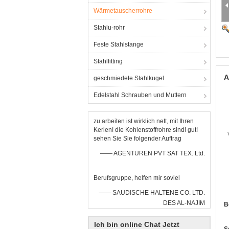
Wärmetauscherrohre
Stahlu-rohr
Feste Stahlstange
Stahlfitting
A
geschmiedete Stahlkugel
Edelstahl Schrauben und Muttern
zu arbeiten ist wirklich nett, mit Ihren
Kerlen! die Kohlenstoffrohre sind! gut!
sehen Sie Sie folgender Auftrag
—— AGENTUREN PVT SAT TEX. Ltd.
Berufsgruppe, helfen mir soviel
—— SAUDISCHE HALTENE CO. LTD.
DES AL-NAJIM
B
Ich bin online Chat Jetzt