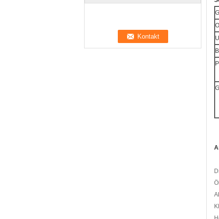
S
G
O
U
B
P
G
A
D
Ö
A
K
H